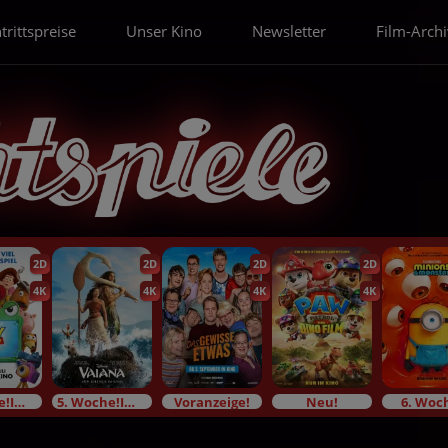
trittspreise
Unser Kino
Newsletter
Film-Archi
2D
2D
2D
2D
4K
4K
4K
4K
3. Woche!Im Bundesstart
5. Woche!Im Bundesstart
Voranzeige!
Neu!
6. Woc