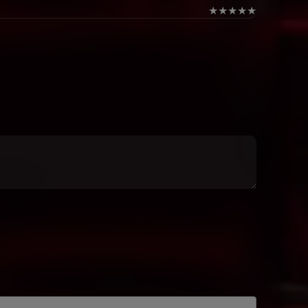
★
★
★
★
★