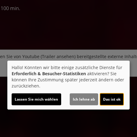
 100 min.
en Sie von
Youtube (Trailer ansehen)
bereitgestellte externe Inhalt
Hallo! Könnten wir bitte einige zusätzliche Dienste für
Ja
Erforderlich & Besucher-Statistiken
aktivieren? Sie
können Ihre Zustimmung später jederzeit ändern oder
zurückziehen.
Lassen Sie mich wählen
Ich lehne ab
Das ist ok