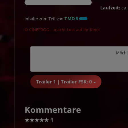
Laufzeit:
ca.
Inhalte zum Teil von
© CINEPROG ...macht Lust auf Ihr Kino!
Möcht
Trailer 1 | Trailer-FSK: 0
Kommentare
★
★
★
★
★
1