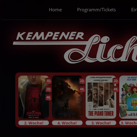
Home
Programm/Tickets
Ein
3D
2D
2D
2D
4K
4K
4K
2. Woche!
4. Woche!
3. Woche!