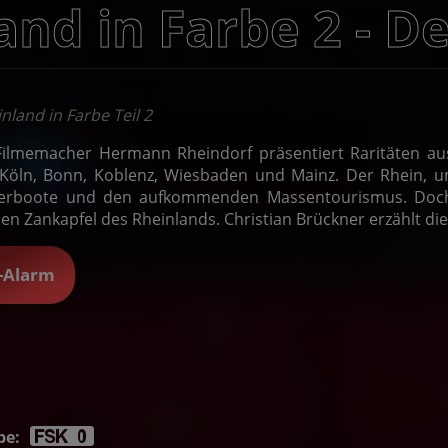
and in Farbe 2 - D
nland in Farbe Teil 2
Filmemacher Hermann Rheindorf präsentiert Raritäten au
Köln, Bonn, Koblenz, Wiesbaden und Mainz. Der Rhein, u
derboote und den aufkommenden Massentourismus. Doch 
hen Zankapfel des Rheinlands. Christian Brückner erzählt di
t-Alarm
be: