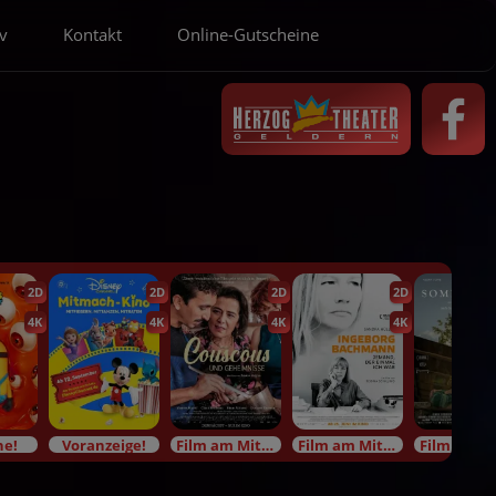
v
Kontakt
Online-Gutscheine
2D
2D
2D
2D
4K
4K
4K
4K
he!
Voranzeige!
Film am Mittwoch/Filmauslese
Film am Mittwoch/Filmauslese