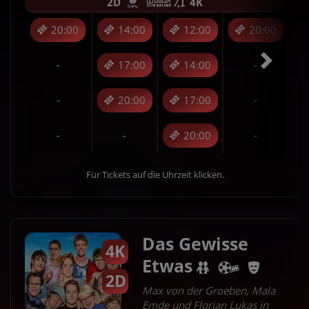
2D
4K
20:00
14:00
12:00
20:00
-
17:00
14:00
-
-
20:00
17:00
-
-
-
20:00
-
Für Tickets auf die Uhrzeit klicken.
Das Gewisse
4K
Etwas
2D
Max von der Groeben, Mala
Emde und Florian Lukas in