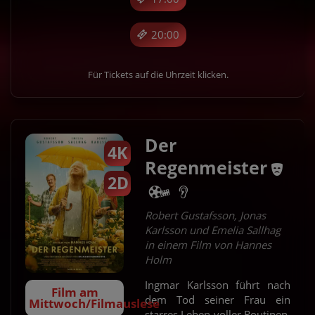
20:00
Für Tickets auf die Uhrzeit klicken.
Der
4K
Regenmeister
2D
Robert Gustafsson, Jonas
Karlsson und Emelia Sallhag
in einem Film von Hannes
Holm
Ingmar Karlsson führt nach
Film am
dem Tod seiner Frau ein
Mittwoch/Filmauslese
starres Leben voller Routinen.