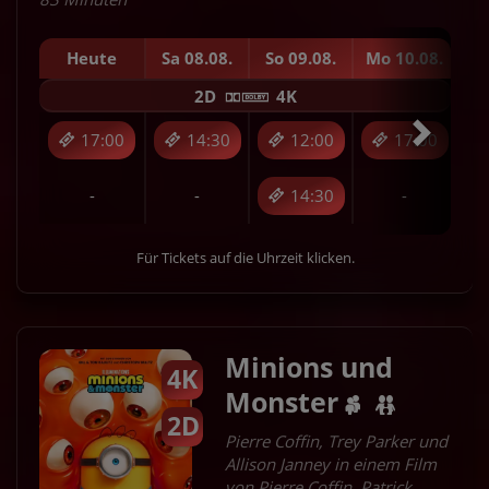
Heute
Sa 08.08.
So 09.08.
Mo 10.08.
D
2D
4K
17:00
14:30
12:00
17:00
-
-
14:30
-
Für Tickets auf die Uhrzeit klicken.
Minions und
4K
Monster
2D
Pierre Coffin, Trey Parker und
Allison Janney in einem Film
von Pierre Coffin, Patrick