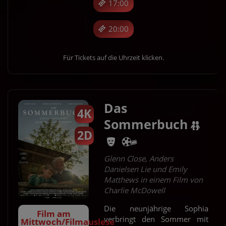
17:00
20:00
Für Tickets auf die Uhrzeit klicken.
Das
4K
Sommerbuch
2D
Glenn Close, Anders
Danielsen Lie und Emily
Matthews in einem Film von
Charlie McDowell
Die neunjährige Sophia
Film am
verbringt den Sommer mit
Mittwoch/Filmauslese