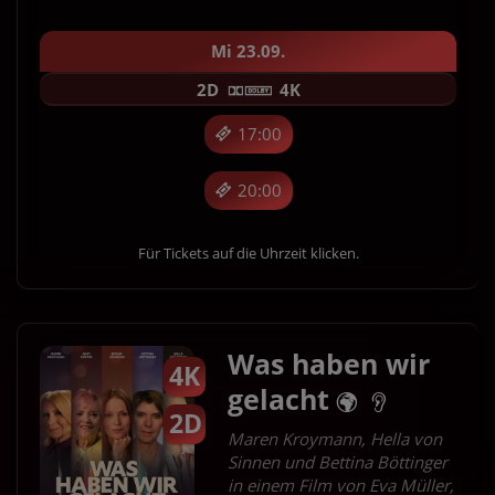
Mi 23.09.
2D
4K
17:00
20:00
Für Tickets auf die Uhrzeit klicken.
Was haben wir
4K
gelacht
2D
Maren Kroymann, Hella von
Sinnen und Bettina Böttinger
in einem Film von Eva Müller,