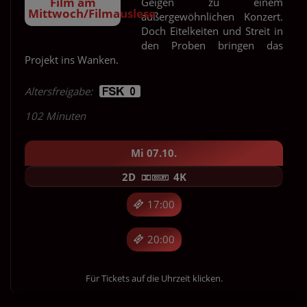
Film am
Geigen zu einem
Mittwoch/Filmauslese
außergewöhnlichen Konzert.
Doch Eitelkeiten und Streit in
den Proben bringen das
Projekt ins Wanken.
Altersfreigabe:
102 Minuten
Mi 07.10.
2D
4K
17:00
20:00
Für Tickets auf die Uhrzeit klicken.