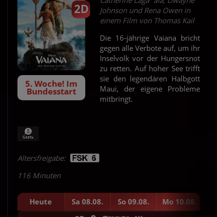
Catherine Laga´aia, Dwayne
2D
Johnson und Rena Owen in
einem Film von Thomas Kail
Die 16-jährige Vaiana bricht
gegen alle Verbote auf, um ihr
Inselvolk vor der Hungersnot
zu retten. Auf hoher See trifft
sie den legendären Halbgott
5. Woche! Im
Maui, der eigene Probleme
Bundesstart
mitbringt.
Altersfreigabe:
116 Minuten
Heute
Sa 08.08.
So 09.08.
Mo 10.08.
D