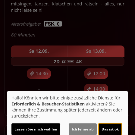
mitsingen, tanzen, klatschen und rätseln - alles, nur
nicht leise sein!
Altersfreigabe:
60 Minuten
Sa 12.09.
So 13.09.
2D
4K
14:30
12:00
-
14:30
Hallo! Könnten wir bitte einige zusätzliche Dienste für
Erforderlich & Besucher-Statistiken
aktivieren? Sie
Für Tickets auf die Uhrzeit klicken.
können Ihre Zustimmung später jederzeit ändern oder
zurückziehen.
Lassen Sie mich wählen
Ich lehne ab
Das ist ok