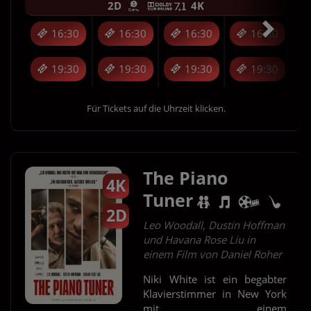
2D
4K
16:30
16:30
16:30
16:30
19:30
19:30
19:30
19:30
Für Tickets auf die Uhrzeit klicken.
The Piano
4K
Tuner
2D
Leo Woodall, Dustin Hoffman
und Havana Rose Liu in
einem Film von Daniel Roher
Niki White ist ein begabter
Klavierstimmer in New York
mit einem