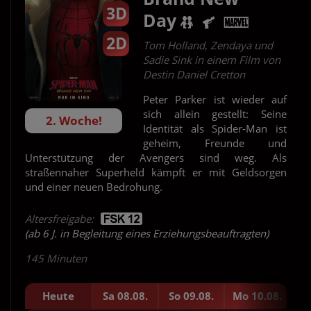
3D
Day
2D
Tom Holland, Zendaya und
Sadie Sink in einem Film von
Destin Daniel Cretton
Peter Parker ist wieder auf
sich allein gestellt: Seine
2. Woche!
Identität als Spider-Man ist
geheim, Freunde und
Unterstützung der Avengers sind weg. Als
straßennaher Superheld kämpft er mit Geldsorgen
und einer neuen Bedrohung.
Altersfreigabe:
(ab 6 J. in Begleitung eines Erziehungsbeauftragten)
145 Minuten
Heute
Sa 08.08.
So 09.08.
Mo 10.08.
Di