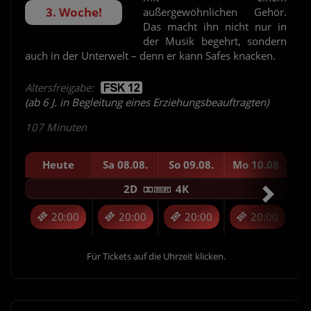
3. Woche!
außergewöhnlichen Gehör.
Das macht ihn nicht nur in
der Musik begehrt, sondern
auch in der Unterwelt – denn er kann Safes knacken.
Altersfreigabe:
(ab 6 J. in Begleitung eines Erziehungsbeauftragten)
107 Minuten
Heute
Sa 08.08.
So 09.08.
Mo 10.08.
Di
2D
4K
20:00
20:00
20:00
20:00
Für Tickets auf die Uhrzeit klicken.