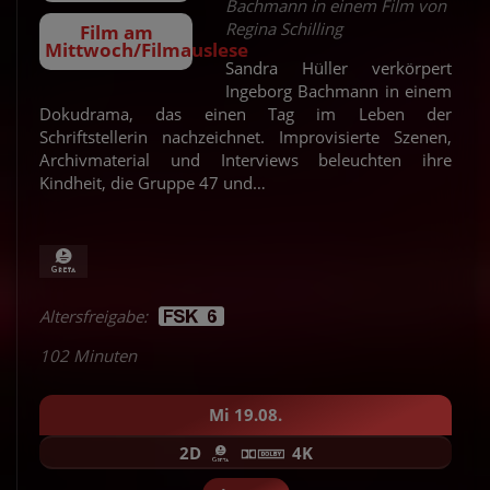
Bachmann in einem Film von
Regina Schilling
Film am
Mittwoch/Filmauslese
Sandra Hüller verkörpert
Ingeborg Bachmann in einem
Dokudrama, das einen Tag im Leben der
Schriftstellerin nachzeichnet. Improvisierte Szenen,
Archivmaterial und Interviews beleuchten ihre
Kindheit, die Gruppe 47 und…
Altersfreigabe:
102 Minuten
Mi 19.08.
2D
4K