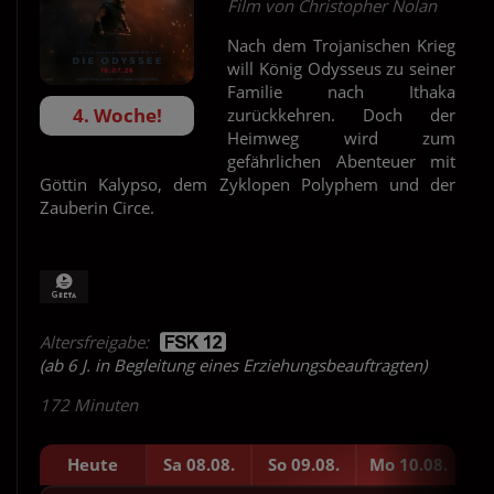
Film von Christopher Nolan
Nach dem Trojanischen Krieg
will König Odysseus zu seiner
Familie nach Ithaka
4. Woche!
zurückkehren. Doch der
Heimweg wird zum
gefährlichen Abenteuer mit
Göttin Kalypso, dem Zyklopen Polyphem und der
Zauberin Circe.
Altersfreigabe:
(ab 6 J. in Begleitung eines Erziehungsbeauftragten)
172 Minuten
Heute
Sa 08.08.
So 09.08.
Mo 10.08.
Di