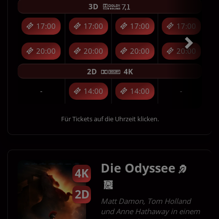
3D
17:00
17:00
17:00
17:00
20:00
20:00
20:00
20:00
2D
4K
-
14:00
14:00
-
Für Tickets auf die Uhrzeit klicken.
Die Odyssee
4K
2D
Matt Damon, Tom Holland
und Anne Hathaway in einem