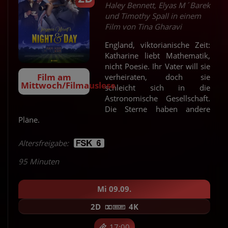
Haley Bennett, Elyas M´Barek
und Timothy Spall in einem
Film von Tina Gharavi
England, viktorianische Zeit:
Katharine liebt Mathematik,
nicht Poesie. Ihr Vater will sie
Film am
verheiraten, doch sie
Mittwoch/Filmauslese
schleicht sich in die
Astronomische Gesellschaft.
Die Sterne haben andere
Pläne.
Altersfreigabe:
95 Minuten
Mi 09.09.
2D
4K
17:00