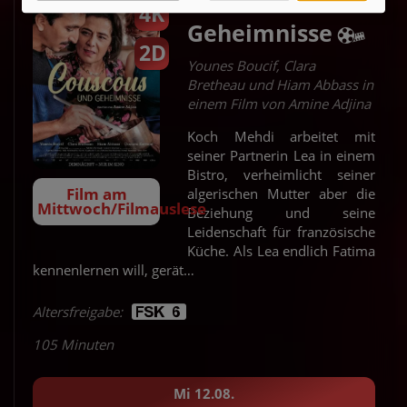
Couscous und
4K
Geheimnisse
2D
Younes Boucif, Clara
Bretheau und Hiam Abbass in
einem Film von Amine Adjina
Koch Mehdi arbeitet mit
seiner Partnerin Lea in einem
Bistro, verheimlicht seiner
Film am
algerischen Mutter aber die
Mittwoch/Filmauslese
Beziehung und seine
Leidenschaft für französische
Küche. Als Lea endlich Fatima
kennenlernen will, gerät…
Altersfreigabe:
105 Minuten
Mi 12.08.