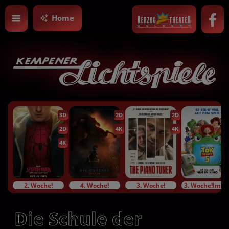
Home
3D
2D
2D
2D
4K
4K
4K
2. Woche!
4. Woche!
3. Woche!
3. Woche!Im Bundesstart
Die Schule der