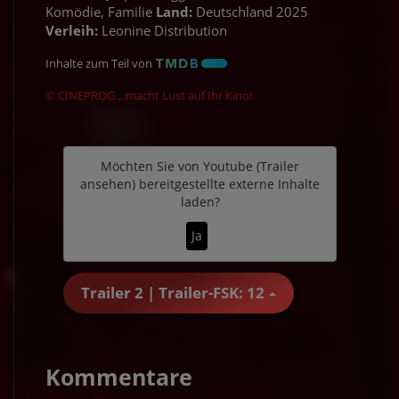
Komödie, Familie
Land:
Deutschland 2025
Verleih:
Leonine Distribution
Inhalte zum Teil von
© CINEPROG ...macht Lust auf Ihr Kino!
Möchten Sie von
Youtube (Trailer
ansehen)
bereitgestellte externe Inhalte
laden?
Ja
Trailer 2 | Trailer-FSK: 12
Kommentare