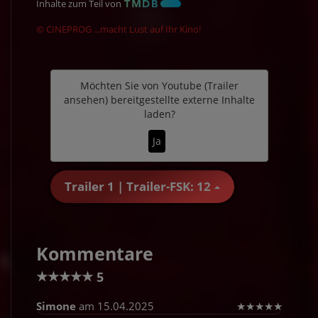
Inhalte zum Teil von
© CINEPROG ...macht Lust auf Ihr Kino!
Möchten Sie von
Youtube (Trailer
ansehen)
bereitgestellte externe Inhalte
laden?
Ja
Trailer 1 | Trailer-FSK: 12
Kommentare
★
★
★
★
★
5
Simone
am 15.04.2025
★
★
★
★
★