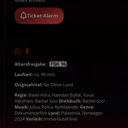
Allianz entsteht.
Ticket-Alarm
Altersfreigabe:
Laufzeit:
ca. 96 min.
Originaltitel:
No Other Land
Regie:
Basel Adra, Hamdan Ballal, Yuval
Abraham, Rachel Szor
Drehbuch:
Rachel Szor
Musik:
Julius Pollux Rothlaender
Genre:
Dokumentarfilm
Land:
Palästinia, Norwegen
2024
Verleih:
ImmerGuteFilme