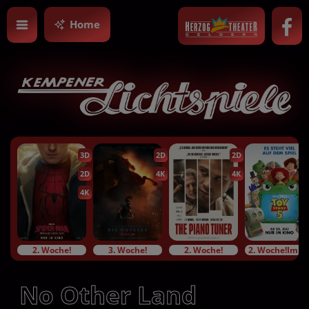
Home
3D
2D
2D
2D
4K
4K
4K
2. Woche!
3. Woche!
2. Woche!
2. Woche!Im Bundesstart
No Other Land