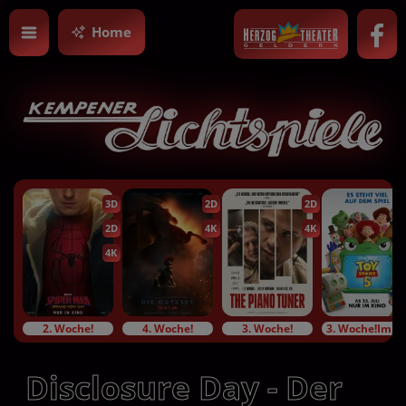
Home
3D
2D
2D
2D
4K
4K
4K
2. Woche!
4. Woche!
3. Woche!
3. Woche!Im Bundesstart
Disclosure Day - Der