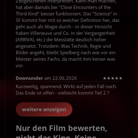
Zeitgeschehen interpretiert. Kann man machen,
hat aber damals bei "Close Encounters of the
Third Kind" besser funktioniert. Das "Science" in
SF kommt hier mit so weicher Definition her, das
geht auch als Magie durch - in dieser Hinsicht
haben Villeneuve und Co. in der Vergangenheit
(ARRIVAl, etc.) die Messlatte deutlich höher
angesetzt. Trotzdem: Was Technik, Regie und
Bilder angeht, bleibt Spielberg nach wie vor ein
Meister seines Fachs, da macht ihm keiner was
vor.
Downunder
am 22.06.2026
★
★
★
★
★
Kurzweilig, spannend. Wirkt auf jeden Fall nach.
Das Ende ist offen - vielleicht kommt Teil 2 ?
weitere anzeigen
Nur den Film bewerten,
nicht das Kino. Keine