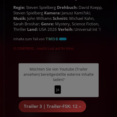
Regie:
Steven Spielberg
Drehbuch:
David Koepp,
Steven Spielberg
Kamera:
Janusz Kami?ski;
Musik:
John Williams
Schnitt:
Michael Kahn,
Sarah Broshar;
Genre:
Mystery, Science Fiction,
Thriller
Land:
USA 2026
Verleih:
Universal Int´l
Inhalte zum Teil von
© CINEPROG ...macht Lust auf Ihr Kino!
Möchten Sie von
Youtube (Trailer
ansehen)
bereitgestellte externe Inhalte
laden?
Ja
Trailer 3 | Trailer-FSK: 12