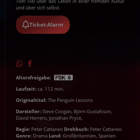
Tom viel über das Leben in einer fremden Kultur
und über sich selbst.
Ticket-Alarm
Altersfreigabe:
Laufzeit:
ca. 112 min.
Originaltitel:
The Penguin Lessons
Darsteller:
Steve Coogan, Björn Gustafsson,
David Herrero, Jonathan Pryce,
Regie:
Peter Cattaneo
Drehbuch:
Peter Cattaneo
Genre:
Drama
Land:
Großbritannien, Spanien