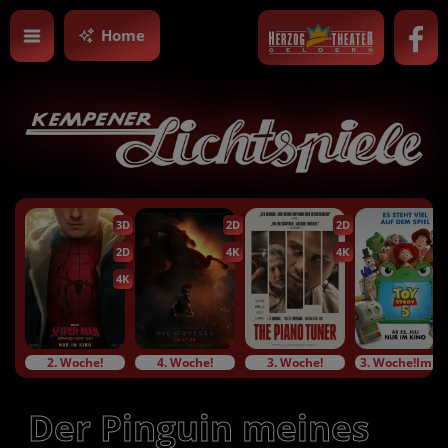
Home
3D
2D
2D
2D
4K
4K
4K
2. Woche!
4. Woche!
3. Woche!
3. Woche!Im Bundesstart
Der Pinguin meines