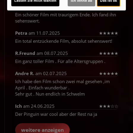
Lassen Sie mich wählen
Ich lehne ab
Das ist ok
KarMar63
am 23.10.2025
★
★
★
★
★
Ein schöner Film mit traurigem Ende. Ich fand ihn
sehenswert.
Petra
am 11.07.2025
★
★
★
★
★
Ein total entzückende Film, absolut sehenswert!
R.Freund
am 08.07.2025
★
★
★
★
★
Ein ganz toller Film . Für alle Altersgruppen .
Andre R.
am 02.07.2025
★
★
★
★
★
Ich habe den Film schon zwei mal gesehen ,im
April . Einfach wunderbar .
Sehr gut . Nun endlich in Schwelm
Ich
am 24.06.2025
★
★
★
☆
☆
Der Pinguin war cool aber der Rest na ja
weitere anzeigen