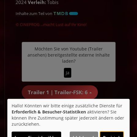
2024
Verleih:
Tobis
Inhalte zum Teil von
© CINEPROG ...macht Lust auf Ihr Kino!
Möchten Sie von
Youtube (Trailer
ansehen)
bereitgestellte externe Inhalte
laden?
Ja
Trailer 1 | Trailer-FSK: 6
Hallo! Könnten wir bitte einige zusätzliche Dienste für
Erforderlich & Besucher-Statistiken
aktivieren? Sie
können Ihre Zustimmung später jederzeit ändern oder
Kommentare
zurückziehen.
★
★
★
★
★
13